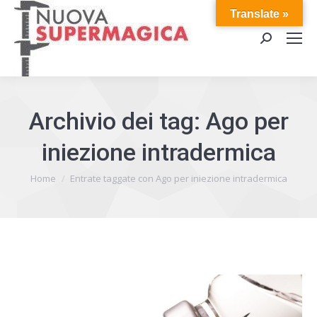
Translate »
Cerca:
Archivio dei tag:
Ago per
iniezione intradermica
Tu sei qui:
Home
Entrate taggate con Ago per iniezione intradermica