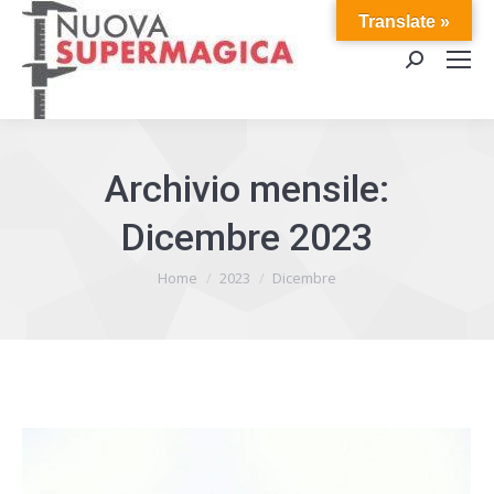
Translate »
Cerca:
Archivio mensile:
Dicembre 2023
Tu sei qui:
Home
2023
Dicembre